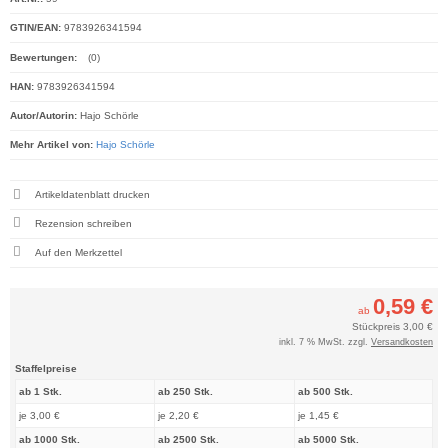
GTIN/EAN:
9783926341594
Bewertungen:
(0)
HAN:
9783926341594
Autor/Autorin:
Hajo Schörle
Mehr Artikel von:
Hajo Schörle
Artikeldatenblatt drucken
Rezension schreiben
0,59 €
ab
Stückpreis
3,00 €
inkl. 7 % MwSt. zzgl.
Versandkosten
Staffelpreise
ab 1 Stk.
ab 250 Stk.
ab 500 Stk.
je 3,00 €
je 2,20 €
je 1,45 €
ab 1000 Stk.
ab 2500 Stk.
ab 5000 Stk.