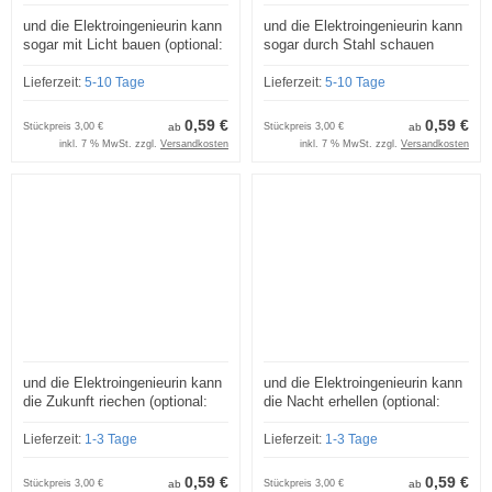
und die Elektroingenieurin kann
und die Elektroingenieurin kann
sogar mit Licht bauen (optional:
sogar durch Stahl schauen
Staffelpreise und
(optional: Staffelpreise und
Lizenzmodelle)
Lizenzmodelle)
Lieferzeit:
5-10 Tage
Lieferzeit:
5-10 Tage
0,59 €
0,59 €
Stückpreis
3,00 €
ab
Stückpreis
3,00 €
ab
inkl. 7 % MwSt. zzgl.
Versandkosten
inkl. 7 % MwSt. zzgl.
Versandkosten
und die Elektroingenieurin kann
und die Elektroingenieurin kann
die Zukunft riechen (optional:
die Nacht erhellen (optional:
Staffelpreise und
Staffelpreise und
Lizenzmodelle)
Lizenzmodelle)
Lieferzeit:
1-3 Tage
Lieferzeit:
1-3 Tage
0,59 €
0,59 €
Stückpreis
3,00 €
ab
Stückpreis
3,00 €
ab