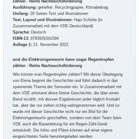
zählen · Reihe Nachwuchsförderung
Ausführung:
geheftet. Recyclingpapier, Klimabeitrag
Umfang:
28 Seiten Text und Illustrationen
Text, Layout und Illustrationen:
Hajo Schörle (in
Zusammenarbeit mit dem VDE-Deutschland)
Sprache:
Deutsch
ISBN-13:
9783926341594
Auflage 1:
21. November 2022
und die Elektroingenieurin kann sogar Regentropfen
zählen · Reihe Nachwuchsförderung
Wie könnte man Regentropfen zählen? Mit dieser Überlegung
von Elena beginnt die Geschichte und führt dadurch in das
spannende Thema der Sensoren ein. In Zusammenarbeit mit
dem VDE entstand diese kleine Geschichte, die über einen
Beruf erzählt, mit dessen Ergebnissen jeder täglich Kontakt
hat, aber der nur selten richtig wahrgenommen wird. Und so
wurde mit dieser Geschichte nicht nur ein Bild für die
Elektroingenieur/in geschaffen, sondern von dem Team beim
VDE auch die Bauanleitung für ein Regen-Zähl-Gerät
entwickelt. Die Infos und Pläne können auf einer eigens
eingerichteten Seite heruntergeladen werden.