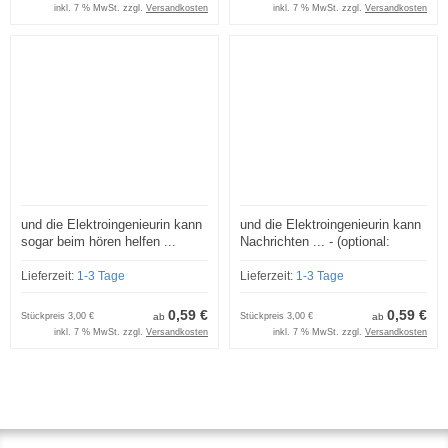
inkl. 7 % MwSt. zzgl.
Versandkosten
inkl. 7 % MwSt. zzgl.
Versandkosten
und die Elektroingenieurin kann
und die Elektroingenieurin kann
sogar beim hören helfen ...
Nachrichten ... - (optional:
(optional: Staffelpreise und
Staffelpreise und
Lizenzmodelle)
Lizenzmodelle)
Lieferzeit:
1-3 Tage
Lieferzeit:
1-3 Tage
0,59 €
0,59 €
Stückpreis
3,00 €
ab
Stückpreis
3,00 €
ab
inkl. 7 % MwSt. zzgl.
Versandkosten
inkl. 7 % MwSt. zzgl.
Versandkosten