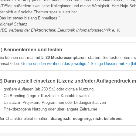
VDEler, außerdem zwei liebe Kolleginnen und meine Wenigkeit. Herr Hajo Schörl
der sich auf solche Themen spezialisiert hat.
Das ist etwas bislang Einmaliges."
Michael Schanz
VDE Verband der Elektrotechnik Elektronik Informationstechnik e. V.
1) Kennenlernen und testen
Sie können erst mal mit
5–20 Musterexemplaren
, starten. Sie testen inter
Einsatzidee.
Gerne senden wir ihnen das jeweilige 4-Seitige Dossier mit zu (b
2) Dann gezielt einsetzen (Lizenz und/oder Auflagendruck 
größere Auflagen (ab 250 St.) oder digitale Nutzung
Co-Branding (Logo + Kurztext + Kontakthinweis)
Einsatz in Projekten, Programmen oder Bildungsinitiativen
Prjektbezogene Nutzung oder über längere Zeiträume
er Charakter bleibt erhalten:
dialogisch, neugierig, nicht belehrend
.