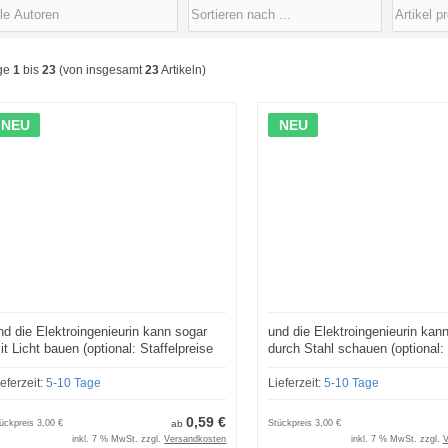
ge
1
bis
23
(von insgesamt
23
Artikeln)
NEU
NEU
nd die Elektroingenieurin kann sogar
und die Elektroingenieurin kan
it Licht bauen (optional: Staffelpreise
durch Stahl schauen (optional:
nd Lizenzmodelle)
Staffelpreise und Lizenzmodell
ieferzeit:
5-10 Tage
Lieferzeit:
5-10 Tage
0,59 €
ückpreis
3,00 €
ab
Stückpreis
3,00 €
inkl. 7 % MwSt. zzgl.
Versandkosten
inkl. 7 % MwSt. zzgl.
V