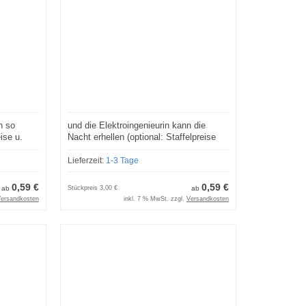
h so
und die Elektroingenieurin kann die
ise u.
Nacht erhellen (optional: Staffelpreise
und Lizenzmodelle)
Lieferzeit:
1-3 Tage
0,59 €
0,59 €
ab
Stückpreis
3,00 €
ab
ersandkosten
inkl. 7 % MwSt. zzgl.
Versandkosten