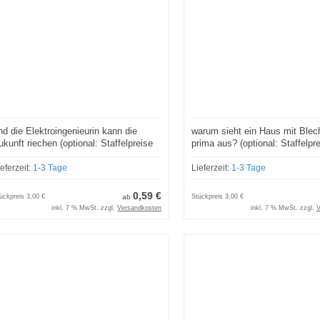
nd die Elektroingenieurin kann die
warum sieht ein Haus mit Blec
ukunft riechen (optional: Staffelpreise
prima aus? (optional: Staffelpre
nd Lizenzmodelle)
Lizenzmodelle)
ieferzeit:
1-3 Tage
Lieferzeit:
1-3 Tage
0,59 €
ückpreis
3,00 €
ab
Stückpreis
3,00 €
inkl. 7 % MwSt. zzgl.
Versandkosten
inkl. 7 % MwSt. zzgl.
V