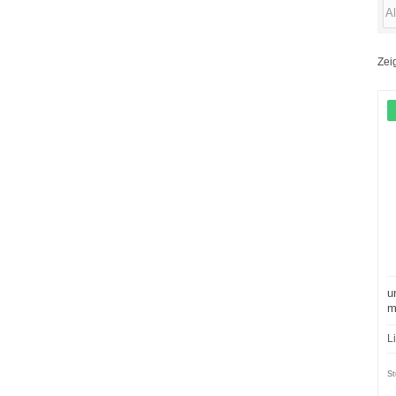
Zei
u
m
u
L
St