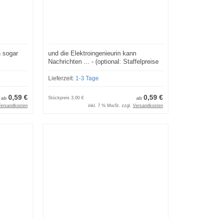
n sogar
und die Elektroingenieurin kann
Nachrichten ... - (optional: Staffelpreise
e)
und Lizenzmodelle)
Lieferzeit:
1-3 Tage
0,59 €
0,59 €
ab
Stückpreis
3,00 €
ab
ersandkosten
inkl. 7 % MwSt. zzgl.
Versandkosten