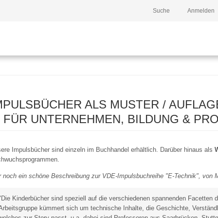
Suche
Anmelden
MPULSBÜCHER ALS MUSTER / AUFLAG
.. FÜR UNTERNEHMEN, BILDUNG & P
ere Impulsbücher sind einzeln im Buchhandel erhältlich. Darüber hinaus als
chwuchsprogrammen.
r noch ein schöne Beschreibung zur VDE-Impulsbuchreihe "E-Technik", von
"Die Kinderbücher sind speziell auf die verschiedenen spannenden Facetten 
Arbeitsgruppe kümmert sich um technische Inhalte, die Geschichte, Verständl
welches zur Story passt. u.a. dabei sind Professoren aus Saarbrücken, Stuttg