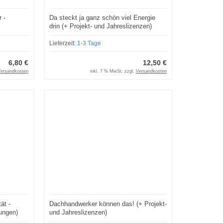
 -
Da steckt ja ganz schön viel Energie
drin (+ Projekt- und Jahreslizenzen)
Lieferzeit:
1-3 Tage
6,80 €
12,50 €
ersandkosten
inkl. 7 % MwSt. zzgl.
Versandkosten
ät -
Dachhandwerker können das! (+ Projekt-
rungen)
und Jahreslizenzen)