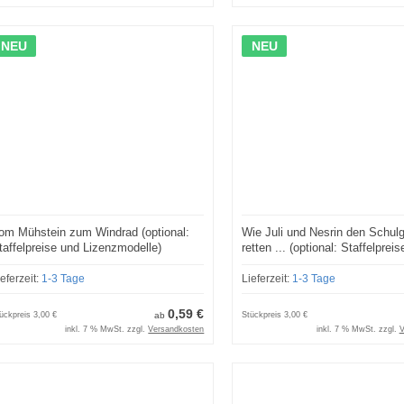
NEU
NEU
om Mühstein zum Windrad (optional:
Wie Juli und Nesrin den Schul
taffelpreise und Lizenzmodelle)
retten ... (optional: Staffelpreis
Lizenzmodelle)
ieferzeit:
1-3 Tage
Lieferzeit:
1-3 Tage
0,59 €
ückpreis
3,00 €
ab
Stückpreis
3,00 €
inkl. 7 % MwSt. zzgl.
Versandkosten
inkl. 7 % MwSt. zzgl.
V