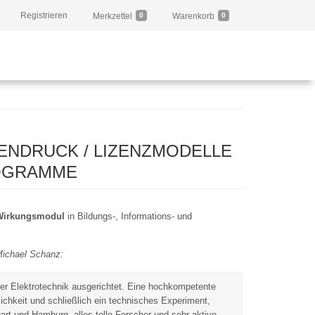
Registrieren
Merkzettel
0
Warenkorb
0
ENDRUCK / LIZENZMODELLE
ROGRAMME
Wirkungsmodul
in Bildungs-, Informations- und
 Michael Schanz:
der Elektrotechnik ausgerichtet. Eine hochkompetente
ichkeit und schließlich ein technisches Experiment,
art und Hamburg, alles tolle Forscher und sehr aktive