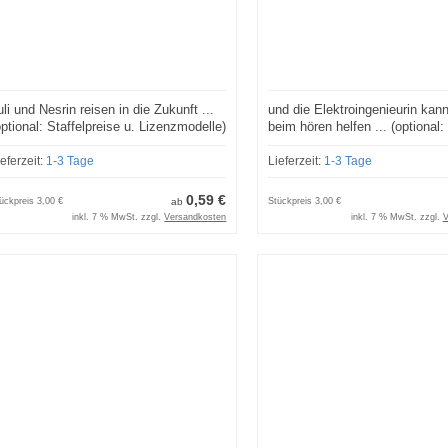
uli und Nesrin reisen in die Zukunft ...
und die Elektroingenieurin kan
optional: Staffelpreise u. Lizenzmodelle)
beim hören helfen ... (optional:
Staffelpreise und Lizenzmodell
ieferzeit:
1-3 Tage
Lieferzeit:
1-3 Tage
0,59 €
ückpreis
3,00 €
ab
Stückpreis
3,00 €
inkl. 7 % MwSt. zzgl.
Versandkosten
inkl. 7 % MwSt. zzgl.
V