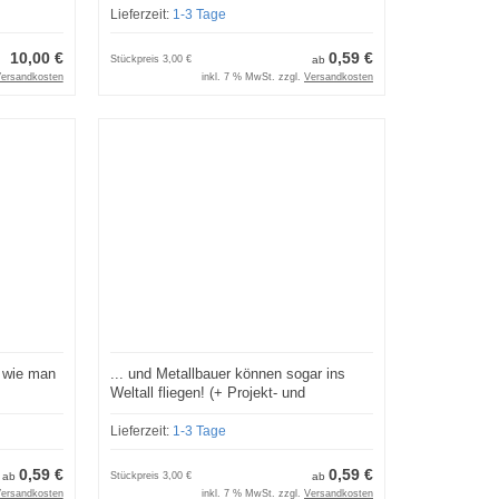
Lieferzeit:
1-3 Tage
10,00 €
0,59 €
Stückpreis
3,00 €
ab
ersandkosten
inkl. 7 % MwSt. zzgl.
Versandkosten
n wie man
... und Metallbauer können sogar ins
d
Weltall fliegen! (+ Projekt- und
Jahreslizenzen)
Lieferzeit:
1-3 Tage
0,59 €
0,59 €
ab
Stückpreis
3,00 €
ab
ersandkosten
inkl. 7 % MwSt. zzgl.
Versandkosten