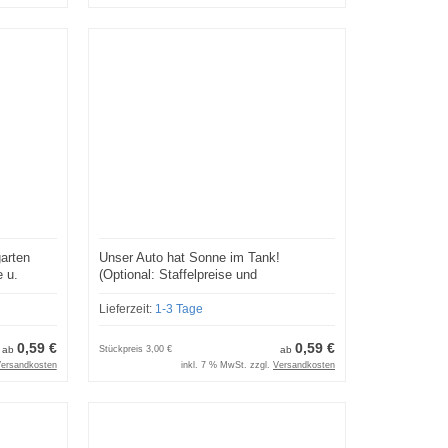
garten
Unser Auto hat Sonne im Tank!
e u.
(Optional: Staffelpreise und
Lizenzmodelle )
Lieferzeit:
1-3 Tage
0,59 €
0,59 €
ab
Stückpreis
3,00 €
ab
ersandkosten
inkl. 7 % MwSt. zzgl.
Versandkosten