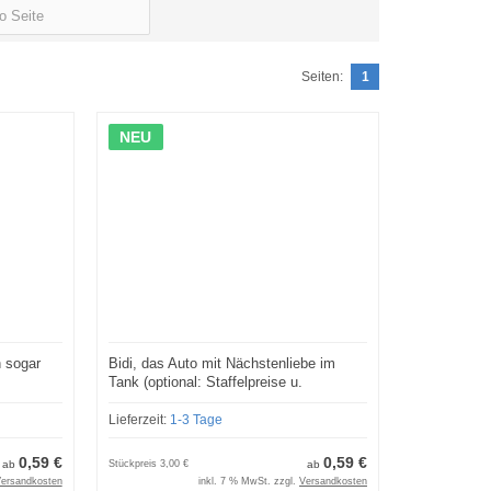
Seiten:
1
NEU
n sogar
Bidi, das Auto mit Nächstenliebe im
Tank (optional: Staffelpreise u.
e)
Lizenzmodelle)
Lieferzeit:
1-3 Tage
0,59 €
0,59 €
ab
Stückpreis
3,00 €
ab
ersandkosten
inkl. 7 % MwSt. zzgl.
Versandkosten