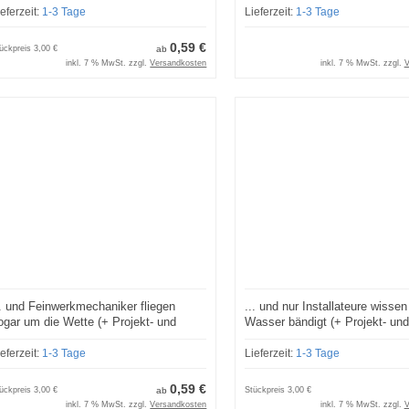
ieferzeit:
1-3 Tage
Lieferzeit:
1-3 Tage
0,59 €
ückpreis
3,00 €
ab
inkl. 7 % MwSt. zzgl.
Versandkosten
inkl. 7 % MwSt. zzgl.
V
.. und Feinwerkmechaniker fliegen
... und nur Installateure wisse
ogar um die Wette (+ Projekt- und
Wasser bändigt (+ Projekt- un
ahreslizenzen)
Jahreslizenzen)
ieferzeit:
1-3 Tage
Lieferzeit:
1-3 Tage
0,59 €
ückpreis
3,00 €
ab
Stückpreis
3,00 €
inkl. 7 % MwSt. zzgl.
Versandkosten
inkl. 7 % MwSt. zzgl.
V