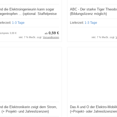
nd die Elektroingenieurin kann sogar
ABC - Der starke Tiger Theodor
egentropfen ... (optional: Staffelpreise
(Bildungslizenz möglich)
nd Lizenzmodelle)
ieferzeit:
1-3 Tage
Lieferzeit:
1-3 Tage
0,59 €
ückpreis
3,00 €
ab
inkl. 7 % MwSt. zzgl.
Versandkosten
inkl. 7 % MwSt. zzgl.
V
nd die Elektronikerin zeigt dem Strom,
Das A und O der Elektro-Mobilit
.. (+ Projekt- und Jahreslizenzen)
(+Projekt- oder Jahreslizenzie