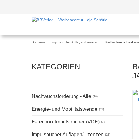
Startseite
Impulsbücher Auflagen/Lizenzen
Brotbacken ist fast wi
KATEGORIEN
B
J
Nachwuchsförderung - Alle
(18)
Energie- und Mobilitätswende
(11)
E-Technik Impulsbücher (VDE)
(7)
Impulsbücher Auflagen/Lizenzen
(23)