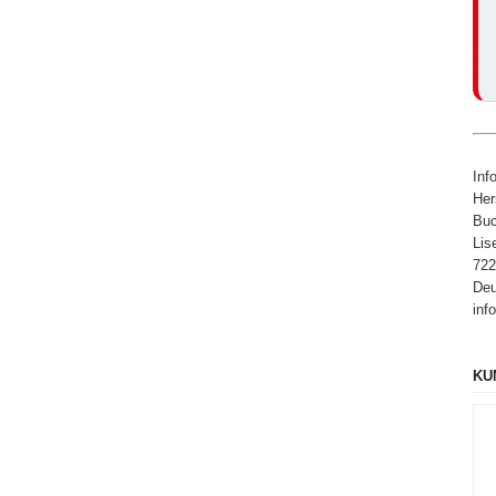
Inf
Her
Buc
Lis
722
Deu
inf
KU