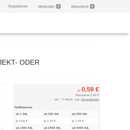
Registrieren
Merkzettel
0
Warenkorb
0
JEKT- ODER
0,59 €
ab
Stückpreis
3,00 €
inkl. 7 % MwSt. zzgl.
Versandkosten
Staffelpreise
ab 1 Stk.
ab 250 Stk.
ab 500 Stk.
je 3,00 €
je 2,20 €
je 1,45 €
ab 1000 Stk.
ab 2500 Stk.
ab 5000 Stk.