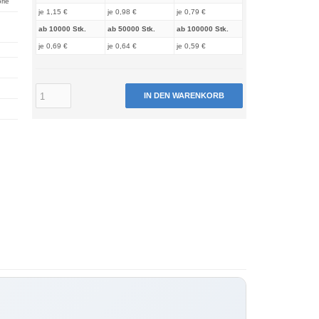
rle
je 1,15 €
je 0,98 €
je 0,79 €
ab 10000 Stk.
ab 50000 Stk.
ab 100000 Stk.
je 0,69 €
je 0,64 €
je 0,59 €
IN DEN WARENKORB