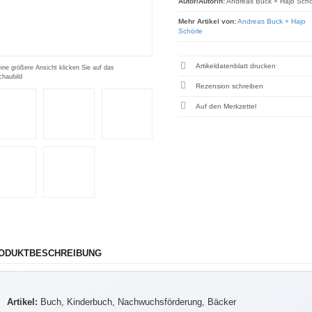
Autor/Autorin:
Andreas Buck + Hajo Schö
Mehr Artikel von:
Andreas Buck + Hajo
Schörle
Artikeldatenblatt drucken
eine größere Ansicht klicken Sie auf das
chaubild
Rezension schreiben
ODUKTBESCHREIBUNG
Artikel:
Buch, Kinderbuch, Nachwuchsförderung, Bäcker