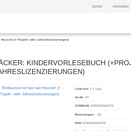
Suche
Anmelden
e Hexerei! (+ Projekt- oder Jahreslizenzierungen)
ÄCKER: KINDERVORLESEBUCH (+PRO
AHRESLIZENZIERUNGEN)
Lieferzeit:
1-3 Tage
Art.Nr.:
67
GTIN/EAN:
9783926341679
Bewertungen:
(0)
HAN:
9783926341679