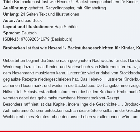
Titel:
Brotbacken ist fast wie Hexerei! - Backstubengeschichten für Kind
Ausführung:
geheftet. Recyclingpapier, mit Klimabeitrag
Umfang:
24 Seiten Text und Illustrationen
Autor:
Andreas Buck
Layout und Illustrationen:
Hajo Schörle
Sprache:
Deutsch
ISBN-13:
9783926341679 (Basisbuch)
Brotbacken ist fast wie Hexerei! - Backstubengeschichten für Kinder
Unbestritten beginnt die Suche nach geeignetem Nachwuchs für das Handwer
Werkzeug dazu ist das Kinder- und Vorlesebuch von Bäckermeister Franz, d
dem Hexenmarkt musizieren kann. Unterstütz wird er dabei von Stockbrothe
geglaubte Rezepte niedergeschrieben hat. Das liebevoll illustrierte Kinderb
auf einen Hexenmarkt und weiter in die Backstube. Dort angekommen zeige
Hilfsmittel. Selbstverständlich informieren die beiden Brotback-Profis auch
verraten dabei das geheimnisumwobene Hexenstockbrot-Rezept.
Besonders raffiniert ist das Kapitel, indem Inge die Geschichte „… Brotbacke
Aufmerksame Zuhörer entdecken sich an dieser Stelle selbst in der Geschich
Wichtigkeit eines Berufes, ohne den unser Leben vor allem eines wäre: u