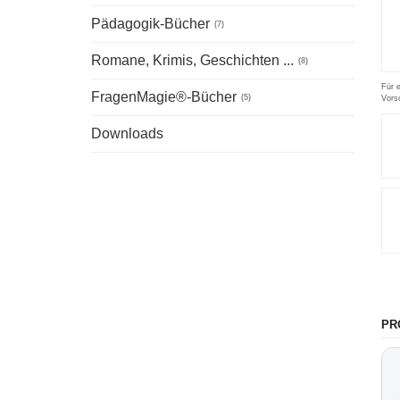
Pädagogik-Bücher
(7)
Romane, Krimis, Geschichten ...
(8)
Für 
FragenMagie®-Bücher
(5)
Vors
Downloads
PR