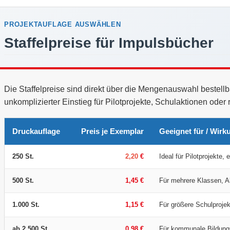
PROJEKTAUFLAGE AUSWÄHLEN
Staffelpreise für Impulsbücher
Die Staffelpreise sind direkt über die Mengenauswahl bestellba
unkomplizierter Einstieg für Pilotprojekte, Schulaktionen oder 
Druckauflage
Preis je Exemplar
Geeignet für / Wirk
250 St.
2,20
€
Ideal für Pilotprojekte,
500 St.
1,45 €
Für mehrere Klassen, A
1.000 St.
1,15 €
Für größere Schulproje
ab 2.500 St.
0,98 €
Für kommunale Bildung