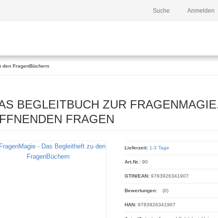
Suche
Anmelden
zu den FragenBüchern
AS BEGLEITBUCH ZUR FRAGENMAGIE.
FFNENDEN FRAGEN
Lieferzeit:
1-3 Tage
Art.Nr.:
90
GTIN/EAN:
9783926341907
Bewertungen:
(0)
HAN:
9783926341907