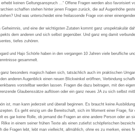
 erhebt keinen Geltungsanspruch …“ Offene Fragen werden also favorisiert v
rarchien schaffen stehen hinter jenen Fragen zurück, die auf Augenhöhe gest
stehen? Und was unterscheidet eine freilassende Frage von einer einengende
 Geheimnis, und eine der wichtigsten Zutaten kommt ganz unspektakulär dahe
pekts dem anderen und sich selbst gegenüber. Und ganz eng damit verbunden: 
sentes, tiefes zuhören.
gard und Hajo Schörle haben in den vergangen 10 Jahren viele berufliche un
enntnisse gesammelt.
 ganz besonders magisch haben sich, tatsächlich auch im praktischen Umgan
 den anderen Augenblick einen neuen Blickwinkel eröffnen, Verbindung schaff
enkbares vorstellbar werden lassen. Fragen die dazu beitragen, mit den eig
renzende Glaubenssätze auflösen oder ein ganz neues JA zu sich selbst mitb
ön ist, man kann jederzeit und überall beginnen. Es braucht keine Ausbildun
zepten. Es geht einzig um die Bereitschaft, sich im Moment einer Frage, für
elt es gar keine Rolle, ob jemand die Fragen an eine andere Person oder an si
 Rilke in einem seiner frühen Texte als einen zutiefst schöpferischen bezeic
h die Fragen lebt, lebt man vielleicht, allmählich, ohne es zu merken, eines f