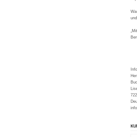
Was
und
„Mi
Ber
​​​​
​​​​​​
Buc
Lis
722
Deu
inf
KU