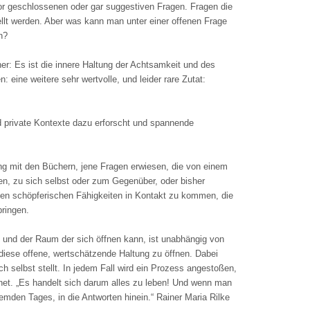
or geschlossenen oder gar suggestiven Fragen. Fragen die
ellt werden. Aber was kann man unter einer offenen Frage
n?
r: Es ist die innere Haltung der Achtsamkeit und des
eine weitere sehr wertvolle, und leider rare Zutat:
d private Kontexte dazu erforscht und spannende
g mit den Büchern, jene Fragen erwiesen, die von einem
en, zu sich selbst oder zum Gegenüber, oder bisher
enen schöpferischen Fähigkeiten in Kontakt zu kommen, die
ringen.
g und der Raum der sich öffnen kann, ist unabhängig von
 diese offene, wertschätzende Haltung zu öffnen. Dabei
ch selbst stellt. In jedem Fall wird ein Prozess angestoßen,
hnet. „Es handelt sich darum alles zu leben! Und wenn man
remden Tages, in die Antworten hinein.“ Rainer Maria Rilke