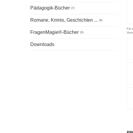
Pädagogik-Bücher
(7)
Romane, Krimis, Geschichten ...
(8)
Für 
FragenMagie®-Bücher
(5)
Vors
Downloads
PR