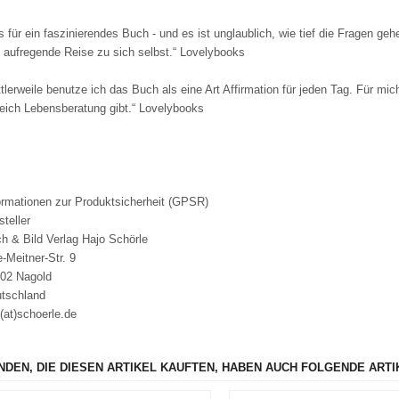
 für ein faszinierendes Buch - und es ist unglaublich, wie tief die Fragen geh
 aufregende Reise zu sich selbst.“ Lovelybooks
ttlerweile benutze ich das Buch als eine Art Affirmation für jeden Tag. Für mic
eich Lebensberatung gibt.“ Lovelybooks
​​​Informationen zur Produktsicherheit (GPSR)
​Hersteller
h & Bild Verlag Hajo Schörle
e-Meitner-Str. 9
02 Nagold
tschland
o(at)schoerle.de
NDEN, DIE DIESEN ARTIKEL KAUFTEN, HABEN AUCH FOLGENDE ARTI