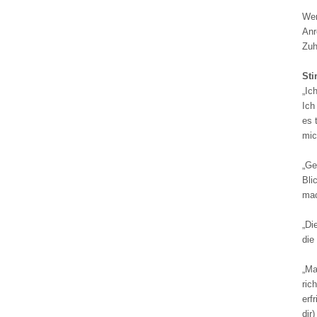
Wer
Anr
Zuh
St
„Ic
Ich
es 
mic
„Ge
Bli
mac
„Di
die
„Ma
ric
erf
dir)