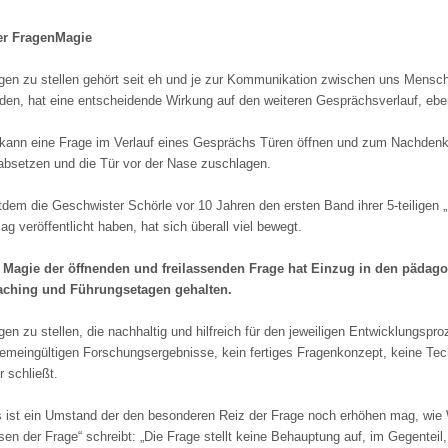
er FragenMagie
gen zu stellen gehört seit eh und je zur Kommunikation zwischen uns Mensche
den, hat eine entscheidende Wirkung auf den weiteren Gesprächsverlauf, eben
kann eine Frage im Verlauf eines Gesprächs Türen öffnen und zum Nachden
absetzen und die Tür vor der Nase zuschlagen.
tdem die Geschwister Schörle vor 10 Jahren den ersten Band ihrer 5-teiligen
lag veröffentlicht haben, hat sich überall viel bewegt.
 Magie der öffnenden und freilassenden Frage hat Einzug in den pädago
ching und Führungsetagen gehalten.
gen zu stellen, die nachhaltig und hilfreich für den jeweiligen Entwicklungspro
gemeingültigen Forschungsergebnisse, kein fertiges Fragenkonzept, keine Tec
r schließt.
 ist ein Umstand der den besonderen Reiz der Frage noch erhöhen mag, wie
en der Frage“ schreibt: „Die Frage stellt keine Behauptung auf, im Gegenteil, s