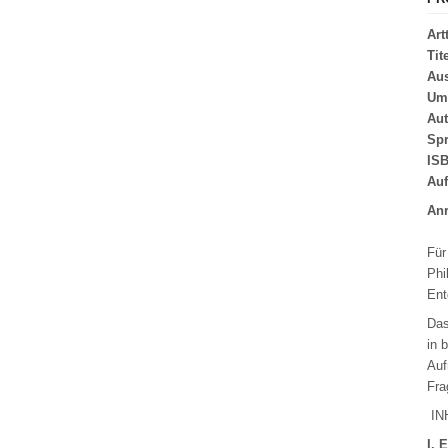
Art
Tit
Au
Um
Aut
Spr
ISB
Auf
Anr
Für
Phi
Ent
Das
in 
Auf
Fra
IN
I. 