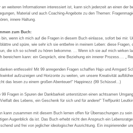
 an weiteren Informationen interessiert ist, kann sich jederzeit an einen der 
egungen, Material und auch Coaching-Angebote zu den Themen: Fragenmagie, s
ören, innere Haltung.
immen zum Buch:
h bin, wenn ich mich auf die Fragen in diesem Buch einlasse, sofort bei mir.
 blättre und spüre, wie sehr ich sie entbehre in meinem Leben: diese Fragen, d
tun, die ich so schnell zu hören bekomme. ... Wenn ich sie auf mich wirken
h bereichern kann: ein Gespräch, eine Beziehung ein innerer Prozess…. „ 
danken entfesseln! Mit 99 anregenden Fragen schaffen Hajo und Armgard Sc
ckwinkel aufzuzeigen und Horizonte zu weiten, um unsere Kreativität aufblüh
ht das lesen zu einem großen Abenteuer!“ Happinezz (99 Schüssel...)
e 99 Fragen in Spuren der Dankbarkeit unterstützen einen achtsamen Umgang m
 Vielfalt des Lebens, ein Geschenk für sich und für andere!“ Treffpunkt Leutki
n kann zusammen mit diesem Buch lernen offen für Überraschungen zu sein u
htigen Augenblick da ist. Das Buch erhebt nicht den Anspruch ein Lebensratgeb
rischend und frei von jeglicher ideologischer Ausrichtung. Ein inspirierender