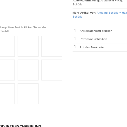
Autor/Autorin:
Armgard Schörle + Hajo
Schörle
Mehr Artikel von:
Armgard Schörle + Haj
Schörle
eine größere Ansicht klicken Sie auf das
Artikeldatenblatt drucken
chaubild
Rezension schreiben
ODUKTBESCHREIBUNG