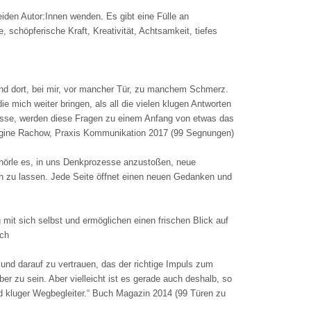
beiden Autor:Innen wenden. Es gibt eine Fülle an
chöpferische Kraft, Kreativität, Achtsamkeit, tiefes
 Und dort, bei mir, vor mancher Tür, zu manchem Schmerz.
ie mich weiter bringen, als all die vielen klugen Antworten
 lasse, werden diese Fragen zu einem Anfang von etwas das
Regine Rachow, Praxis Kommunikation 2017 (99 Segnungen)
hörle es, in uns Denkprozesse anzustoßen, neue
en zu lassen. Jede Seite öffnet einen neuen Gedanken und
it sich selbst und ermöglichen einen frischen Blick auf
rch
nd darauf zu vertrauen, das der richtige Impuls zum
er zu sein. Aber vielleicht ist es gerade auch deshalb, so
 und kluger Wegbegleiter.“ Buch Magazin 2014 (99 Türen zu