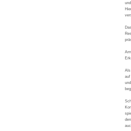
und
Hie
ver
Das
Res
prä
Arm
Erk
Als
auf
und
beg
Sch
Kon
spi
den
auc