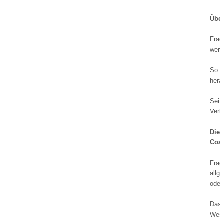
Üb
Fra
wer
So 
her
Sei
Ver
Die
Coa
Fra
all
ode
Das
Wes