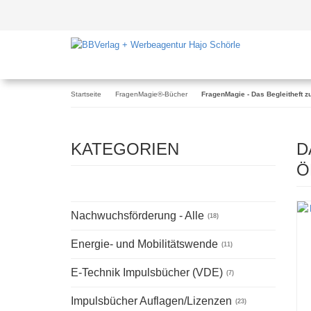
Startseite
FragenMagie®-Bücher
FragenMagie - Das Begleitheft 
KATEGORIEN
D
Ö
Nachwuchsförderung - Alle
(18)
Energie- und Mobilitätswende
(11)
E-Technik Impulsbücher (VDE)
(7)
Impulsbücher Auflagen/Lizenzen
(23)