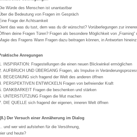
Die Würde des Menschen ist unantastbar
Über die Bedeutung von Fragen im Gespräch
Eine Frage der Achtsamkeit
Dient das was du tust, dem was du dir wünschst? Vorüberlegungen zur inner
Öffnen deine Fragen Türen? Fragen als besondere Möglichkeit von „Framing“ 
Magie des Fragens Wann Fragen dazu beitragen können, in Antworten hineinz
 Praktische Anregungen
1. INSPIRATION: Fragestellungen die einen neuen Blickwinkel ermöglichen
2. AUFBRUCH UND ÜBERGANG Fragen, als Impulse in Veränderungsprozes
3. BEGEGNUNG sich fragend der Welt des anderen öffnen
4. PERSPEKTIVEN ENTWICKELN Fragen von befreiender Kraft
5. DANKBARKEIT Fragen die beschenken und stärken
6. UNTERSTÜTZUNG Fragen die Mut machen
7. DIE QUELLE sich fragend der eigenen, inneren Welt öffnen
. (8.) Der Versuch einer Annäherung im Dialog
... und wer wird aufstehen für die Versöhnung,
hier und heute?