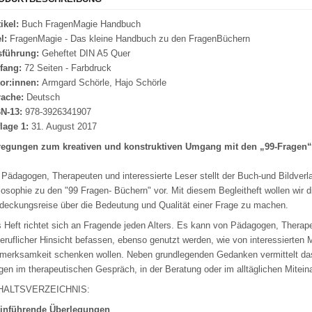
tikel:
Buch FragenMagie Handbuch
el:
FragenMagie - Das kleine Handbuch zu den FragenBüchern
sführung:
Geheftet DIN A5 Quer
fang:
72 Seiten - Farbdruck
or:innen:
Armgard Schörle, Hajo Schörle
ache:
Deutsch
N-13:
978-3926341907
lage 1:
31. August 2017
egungen zum kreativen und konstruktiven Umgang mit den „99-Fragen
 Pädagogen, Therapeuten und interessierte Leser stellt der Buch-und Bildver
losophie zu den "99 Fragen- Büchern" vor. Mit diesem Begleitheft wollen wir d
deckungsreise über die Bedeutung und Qualität einer Frage zu machen.
 Heft richtet sich an Fragende jeden Alters. Es kann von Pädagogen, Therap
beruflicher Hinsicht befassen, ebenso genutzt werden, wie von interessierte
merksamkeit schenken wollen. Neben grundlegenden Gedanken vermittelt das
gen im therapeutischen Gespräch, in der Beratung oder im alltäglichen Mitei
HALTSVERZEICHNIS:
Einführende Überlegungen